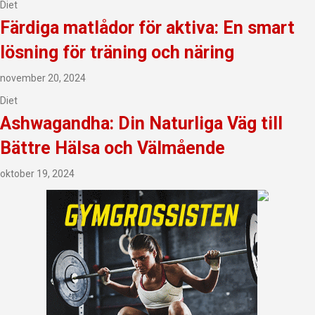
Diet
Färdiga matlådor för aktiva: En smart
lösning för träning och näring
november 20, 2024
Diet
Ashwagandha: Din Naturliga Väg till
Bättre Hälsa och Välmående
oktober 19, 2024