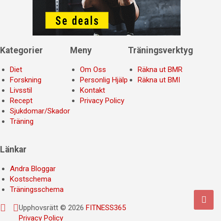
Kategorier
Meny
Träningsverktyg
Diet
Om Oss
Räkna ut BMR
Forskning
Personlig Hjälp
Räkna ut BMI
Livsstil
Kontakt
Recept
Privacy Policy
Sjukdomar/Skador
Träning
Länkar
Andra Bloggar
Kostschema
Träningsschema
Upphovsrätt © 2026
FITNESS365
Privacy Policy