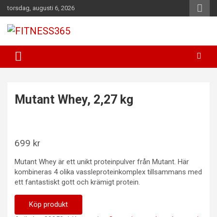
Hoppa
torsdag, augusti 6, 2026
till
innehåll
Fitness Varje Dag
FITNESS365
Mutant Whey, 2,27 kg
699
kr
Mutant Whey är ett unikt proteinpulver från Mutant. Här
kombineras 4 olika vassleproteinkomplex tillsammans med
ett fantastiskt gott och krämigt protein.
Köp produkt