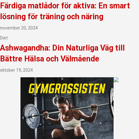
Färdiga matlådor för aktiva: En smart
lösning för träning och näring
november 20, 2024
Diet
Ashwagandha: Din Naturliga Väg till
Bättre Hälsa och Välmående
oktober 19, 2024