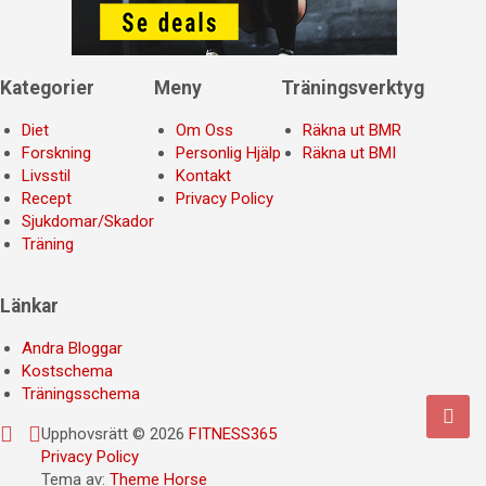
Kategorier
Meny
Träningsverktyg
Diet
Om Oss
Räkna ut BMR
Forskning
Personlig Hjälp
Räkna ut BMI
Livsstil
Kontakt
Recept
Privacy Policy
Sjukdomar/Skador
Träning
Länkar
Andra Bloggar
Kostschema
Träningsschema
Upphovsrätt © 2026
FITNESS365
Privacy Policy
Tema av:
Theme Horse