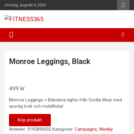
Hoppa
söndag, augusti 9, 2026
till
innehåll
Fitness Varje Dag
FITNESS365
Monroe Leggings, Black
499
kr
Monroe Leggings > Bekväma tights från Gorilla Wear med
sportig look och mobilficka!
Köp produkt
Artikelnr:
9195890002
Kategorier:
Campaigns
,
Weekly