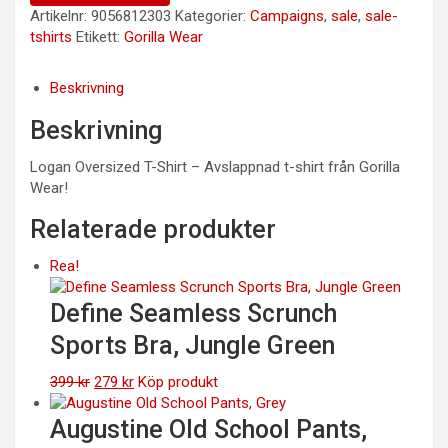
Artikelnr:
9056812303
Kategorier:
Campaigns
,
sale
,
sale-
tshirts
Etikett:
Gorilla Wear
Beskrivning
Beskrivning
Logan Oversized T-Shirt – Avslappnad t-shirt från Gorilla
Wear!
Relaterade produkter
Rea!
Define Seamless Scrunch
Sports Bra, Jungle Green
Det
Det
399
kr
279
kr
Köp produkt
ursprungliga
nuvarande
priset
priset
Augustine Old School Pants,
var:
är: