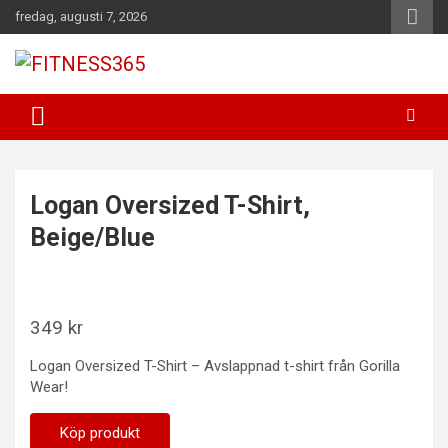
Hoppa
fredag, augusti 7, 2026
till
innehåll
Fitness Varje Dag
FITNESS365
Logan Oversized T-Shirt,
Beige/Blue
349
kr
Logan Oversized T-Shirt – Avslappnad t-shirt från Gorilla
Wear!
Köp produkt