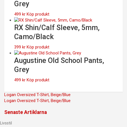
Grey
399 kr.
279 kr.
499
kr
Köp produkt
RX Shin/Calf Sleeve, 5mm,
Camo/Black
399
kr
Köp produkt
Augustine Old School Pants,
Grey
499
kr
Köp produkt
Inläggsnavigering
Logan Oversized T-Shirt, Beige/Blue
Logan Oversized T-Shirt, Beige/Blue
Senaste Artiklarna
Livsstil