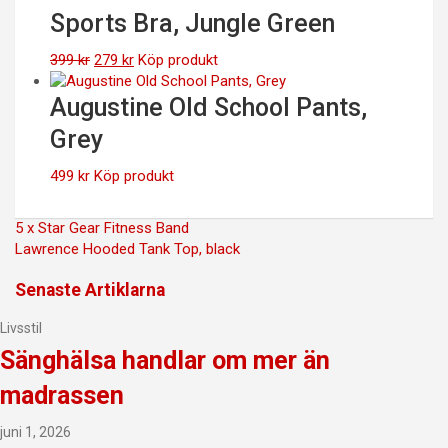
Sports Bra, Jungle Green
Det
Det
399
kr
279
kr
Köp produkt
ursprungliga
nuvarande
priset
priset
Augustine Old School Pants,
var:
är:
Grey
399 kr.
279 kr.
499
kr
Köp produkt
Inläggsnavigering
5 x Star Gear Fitness Band
Lawrence Hooded Tank Top, black
Senaste Artiklarna
Livsstil
Sänghälsa handlar om mer än
madrassen
juni 1, 2026