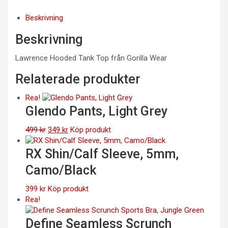
Beskrivning
Beskrivning
Lawrence Hooded Tank Top från Gorilla Wear
Relaterade produkter
Rea!
Glendo Pants, Light Grey
Det
Det
499
kr
349
kr
Köp produkt
ursprungliga
nuvarande
priset
priset
RX Shin/Calf Sleeve, 5mm,
var:
är:
Camo/Black
499 kr.
349 kr.
399
kr
Köp produkt
Rea!
Define Seamless Scrunch