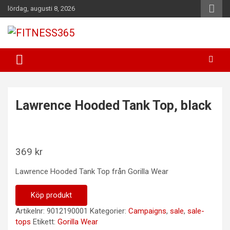
Hoppa
lördag, augusti 8, 2026
till
innehåll
Fitness Varje Dag
FITNESS365
Lawrence Hooded Tank Top, black
369
kr
Lawrence Hooded Tank Top från Gorilla Wear
Köp produkt
Artikelnr:
9012190001
Kategorier:
Campaigns
,
sale
,
sale-
tops
Etikett:
Gorilla Wear