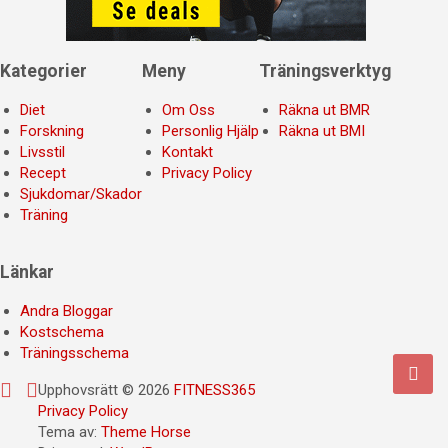
Kategorier
Meny
Träningsverktyg
Diet
Om Oss
Räkna ut BMR
Forskning
Personlig Hjälp
Räkna ut BMI
Livsstil
Kontakt
Recept
Privacy Policy
Sjukdomar/Skador
Träning
Länkar
Andra Bloggar
Kostschema
Träningsschema
Upphovsrätt © 2026
FITNESS365
Privacy Policy
Tema av:
Theme Horse