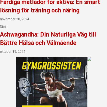
Färdiga matlådor för aktiva: En smart
lösning för träning och näring
november 20, 2024
Diet
Ashwagandha: Din Naturliga Väg till
Bättre Hälsa och Välmående
oktober 19, 2024