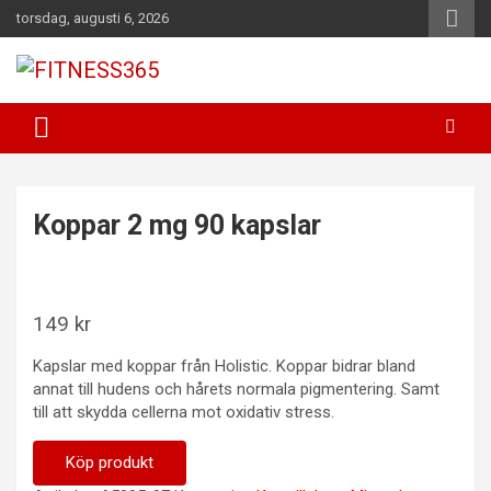
Hoppa
torsdag, augusti 6, 2026
till
innehåll
Fitness Varje Dag
FITNESS365
Koppar 2 mg 90 kapslar
149
kr
Kapslar med koppar från Holistic. Koppar bidrar bland
annat till hudens och hårets normala pigmentering. Samt
till att skydda cellerna mot oxidativ stress.
Köp produkt