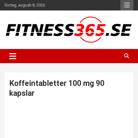
Hoppa
lördag, augusti 8, 2026
till
innehåll
Fitness Varje Dag
FITNESS365
Koffeintabletter 100 mg 90
kapslar