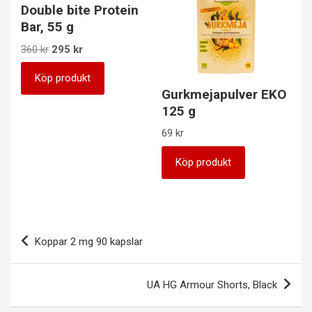
Double bite Protein
Bar, 55 g
Det
Det
360
kr
295
kr
ursprungliga
nuvarande
priset
priset
Köp produkt
Gurkmejapulver EKO
var:
är:
360 kr.
295 kr.
125 g
69
kr
Köp produkt
Inläggsnavigering
Koppar 2 mg 90 kapslar
UA HG Armour Shorts, Black