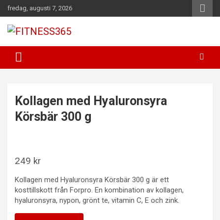
Hoppa
fredag, augusti 7, 2026
till
innehåll
Fitness Varje Dag
FITNESS365
Kollagen med Hyaluronsyra
Körsbär 300 g
249
kr
Kollagen med Hyaluronsyra Körsbär 300 g är ett
kosttillskott från Forpro. En kombination av kollagen,
hyaluronsyra, nypon, grönt te, vitamin C, E och zink.