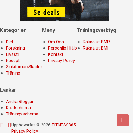
Kategorier
Meny
Träningsverktyg
Diet
Om Oss
Räkna ut BMR
Forskning
Personlig Hjälp
Räkna ut BMI
Livsstil
Kontakt
Recept
Privacy Policy
Sjukdomar/Skador
Träning
Länkar
Andra Bloggar
Kostschema
Träningsschema
Upphovsrätt © 2026
FITNESS365
Privacy Policy