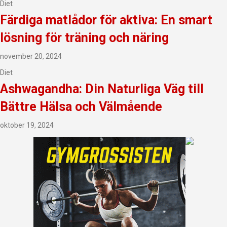
Diet
Färdiga matlådor för aktiva: En smart
lösning för träning och näring
november 20, 2024
Diet
Ashwagandha: Din Naturliga Väg till
Bättre Hälsa och Välmående
oktober 19, 2024