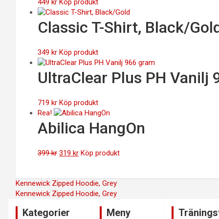
449
kr
Köp produkt
Classic T-Shirt, Black/Gol
349
kr
Köp produkt
UltraClear Plus PH Vanilj
719
kr
Köp produkt
Rea!
Abilica HangOn
Det
Det
399
kr
319
kr
Köp produkt
ursprungliga
nuvarande
priset
priset
Inläggsnavigering
Kennewick Zipped Hoodie, Grey
var:
är:
Kennewick Zipped Hoodie, Grey
399 kr.
319 kr.
Kategorier
Meny
Tränings