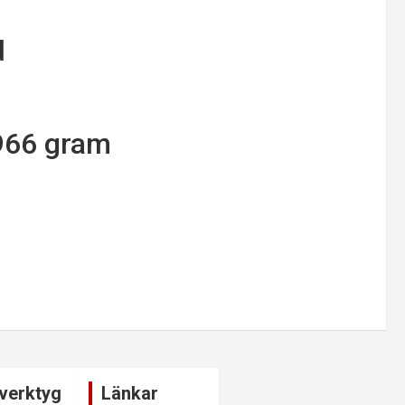
d
 966 gram
verktyg
Länkar