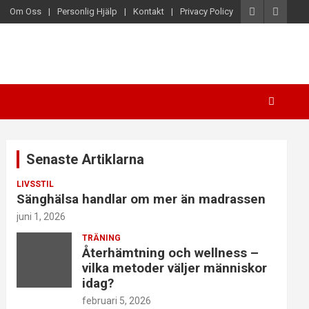
Om Oss
Personlig Hjälp
Kontakt
Privacy Policy
Senaste Artiklarna
LIVSSTIL
Sänghälsa handlar om mer än madrassen
juni 1, 2026
TRÄNING
Återhämtning och wellness –
vilka metoder väljer människor
idag?
februari 5, 2026