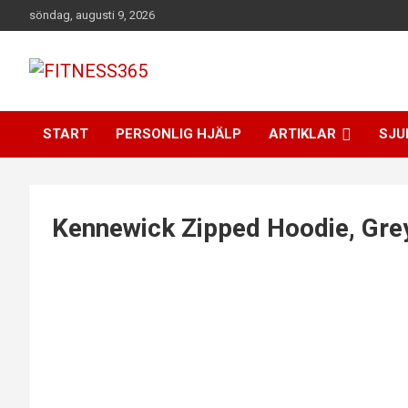
Hoppa
söndag, augusti 9, 2026
till
innehåll
Fitness Varje Dag
FITNESS365
START
PERSONLIG HJÄLP
ARTIKLAR
SJU
Kennewick Zipped Hoodie, Gre