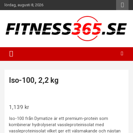
Hoppa
lördag, augusti 8, 2026
till
innehåll
Fitness Varje Dag
FITNESS365
Iso-100, 2,2 kg
1,139
kr
Iso-100 från Dymatize är ett premium-protein som
kombinerar hydrolyserat vassleproteinisolat med
vassleproteinisolat vilket ger ett välsmakande och nästan