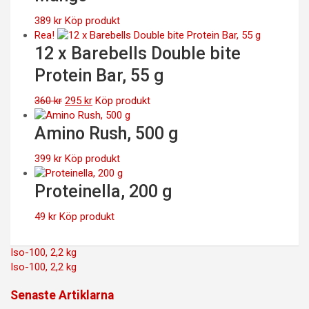
389
kr
Köp produkt
Rea!
12 x Barebells Double bite
Protein Bar, 55 g
Det
Det
360
kr
295
kr
Köp produkt
ursprungliga
nuvarande
priset
priset
Amino Rush, 500 g
var:
är:
360 kr.
295 kr.
399
kr
Köp produkt
Proteinella, 200 g
49
kr
Köp produkt
Inläggsnavigering
Iso-100, 2,2 kg
Iso-100, 2,2 kg
Senaste Artiklarna