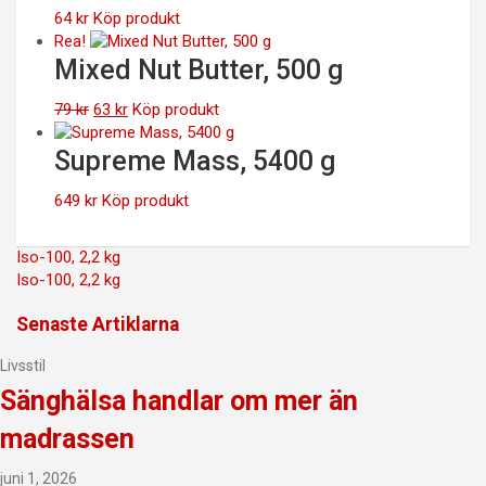
64
kr
Köp produkt
Rea!
Mixed Nut Butter, 500 g
Det
Det
79
kr
63
kr
Köp produkt
ursprungliga
nuvarande
priset
priset
Supreme Mass, 5400 g
var:
är:
79 kr.
63 kr.
649
kr
Köp produkt
Inläggsnavigering
Iso-100, 2,2 kg
Iso-100, 2,2 kg
Senaste Artiklarna
Livsstil
Sänghälsa handlar om mer än
madrassen
juni 1, 2026