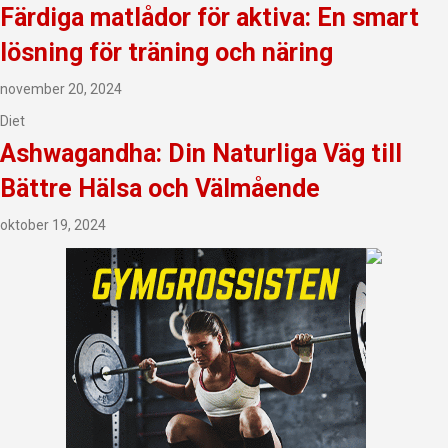
Färdiga matlådor för aktiva: En smart
lösning för träning och näring
november 20, 2024
Diet
Ashwagandha: Din Naturliga Väg till
Bättre Hälsa och Välmående
oktober 19, 2024