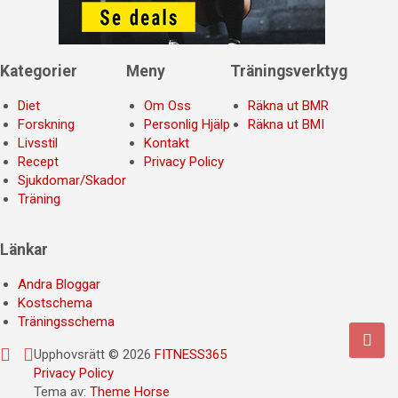
Kategorier
Meny
Träningsverktyg
Diet
Om Oss
Räkna ut BMR
Forskning
Personlig Hjälp
Räkna ut BMI
Livsstil
Kontakt
Recept
Privacy Policy
Sjukdomar/Skador
Träning
Länkar
Andra Bloggar
Kostschema
Träningsschema
Upphovsrätt © 2026
FITNESS365
Privacy Policy
Tema av:
Theme Horse