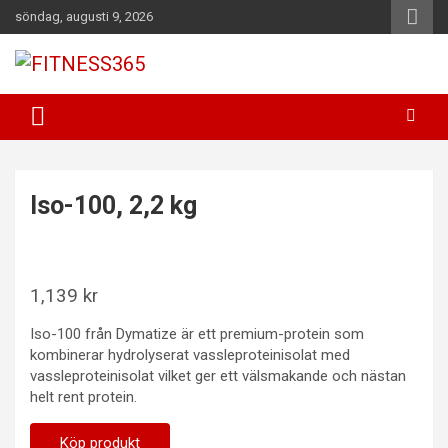
Hoppa
söndag, augusti 9, 2026
till
innehåll
Fitness Varje Dag
FITNESS365
Iso-100, 2,2 kg
1,139
kr
Iso-100 från Dymatize är ett premium-protein som
kombinerar hydrolyserat vassleproteinisolat med
vassleproteinisolat vilket ger ett välsmakande och nästan
helt rent protein.
Köp produkt