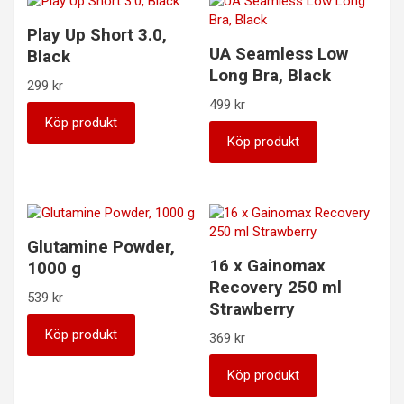
Play Up Short 3.0,
UA Seamless Low
Black
Long Bra, Black
299
kr
499
kr
Köp produkt
Köp produkt
Glutamine Powder,
16 x Gainomax
1000 g
Recovery 250 ml
539
kr
Strawberry
Köp produkt
369
kr
Köp produkt