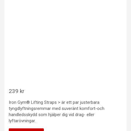
239
kr
Iron Gym® Lifting Straps > är ett par justerbara
tyngdlyftningsremmar med suveränt komfort-och
handledsskydd som hjälper dig vid drag- eller
lyftarövningar.