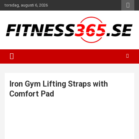
Hoppa
torsdag, augusti 6, 2026
till
innehåll
Fitness Varje Dag
FITNESS365
Iron Gym Lifting Straps with
Comfort Pad