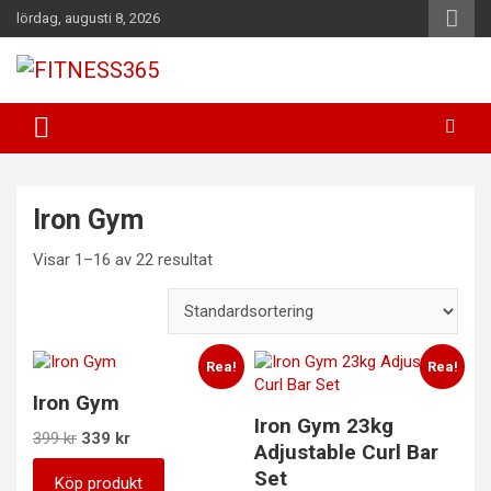
Hoppa
lördag, augusti 8, 2026
till
innehåll
Fitness Varje Dag
FITNESS365
Iron Gym
Visar 1–16 av 22 resultat
Rea!
Rea!
Iron Gym
Iron Gym 23kg
Det
Det
399
kr
339
kr
Adjustable Curl Bar
ursprungliga
nuvarande
Set
priset
priset
Köp produkt