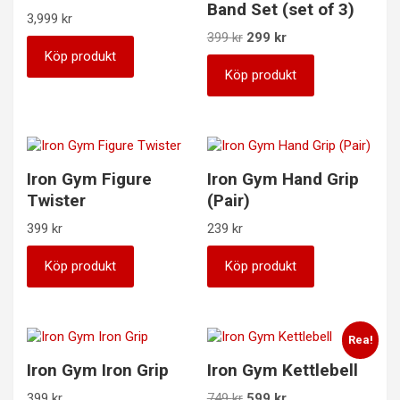
Band Set (set of 3)
3,999
kr
Det
Det
399
kr
299
kr
ursprungliga
nuvarande
Köp produkt
priset
priset
Köp produkt
var:
är:
399 kr.
299 kr.
Iron Gym Figure
Iron Gym Hand Grip
Twister
(Pair)
399
kr
239
kr
Köp produkt
Köp produkt
Rea!
Iron Gym Iron Grip
Iron Gym Kettlebell
Det
Det
399
kr
749
kr
599
kr