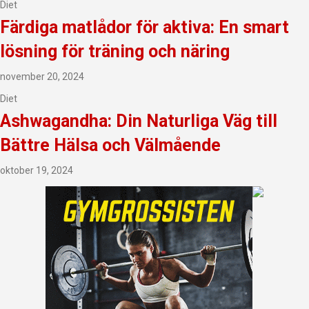
Diet
Färdiga matlådor för aktiva: En smart
lösning för träning och näring
november 20, 2024
Diet
Ashwagandha: Din Naturliga Väg till
Bättre Hälsa och Välmående
oktober 19, 2024