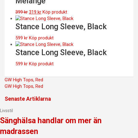
Melange
399 kr.
319 kr.
Det
Det
399
kr
319
kr
Köp produkt
ursprungliga
nuvarande
priset
priset
Stance Long Sleeve, Black
var:
är:
399 kr.
319 kr.
599
kr
Köp produkt
Stance Long Sleeve, Black
599
kr
Köp produkt
Inläggsnavigering
GW High Tops, Red
GW High Tops, Red
Senaste Artiklarna
Livsstil
Sänghälsa handlar om mer än
madrassen