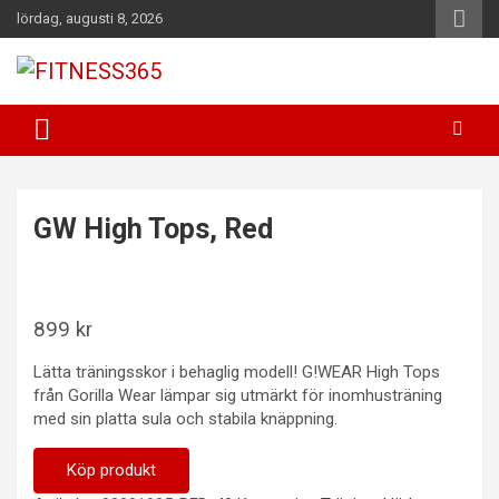
Hoppa
lördag, augusti 8, 2026
till
innehåll
Fitness Varje Dag
FITNESS365
GW High Tops, Red
899
kr
Lätta träningsskor i behaglig modell! G!WEAR High Tops
från Gorilla Wear lämpar sig utmärkt för inomhusträning
med sin platta sula och stabila knäppning.
Köp produkt