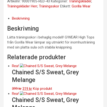
Artikelnr:
90001905-RED-43
Kategorier:
Träningskläder
,
Träningskläder Herr
,
Träningsskor
Etikett:
Gorilla Wear
Beskrivning
Beskrivning
Lätta träningsskor i behaglig modell! G!WEAR High Tops
från Gorilla Wear lämpar sig utmärkt för inomhusträning
med sin platta sula och stabila knäppning.
Relaterade produkter
Rea!
Chained S/S Sweat, Grey
Melange
Det
Det
399
kr
319
kr
Köp produkt
ursprungliga
nuvarande
Rea!
priset
priset
Chained S/S Sweat, Grey
var:
är: