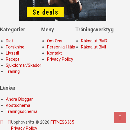
Kategorier
Meny
Träningsverktyg
Diet
Om Oss
Räkna ut BMR
Forskning
Personlig Hjälp
Räkna ut BMI
Livsstil
Kontakt
Recept
Privacy Policy
Sjukdomar/Skador
Träning
Länkar
Andra Bloggar
Kostschema
Träningsschema
Upphovsrätt © 2026
FITNESS365
Privacy Policy