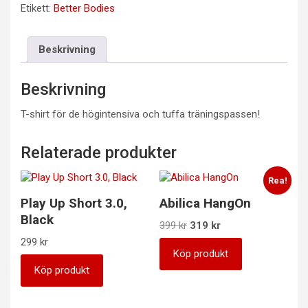
Etikett:
Better Bodies
Beskrivning
Beskrivning
T-shirt för de högintensiva och tuffa träningspassen!
Relaterade produkter
Rea!
Play Up Short 3.0,
Abilica HangOn
Black
Det
Det
399
kr
319
kr
ursprungliga
nuvarande
299
kr
priset
priset
Köp produkt
var:
är:
Köp produkt
399 kr.
319 kr.