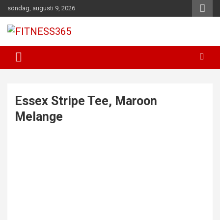
Hoppa
söndag, augusti 9, 2026
till
innehåll
Fitness Varje Dag
FITNESS365
Essex Stripe Tee, Maroon
Melange