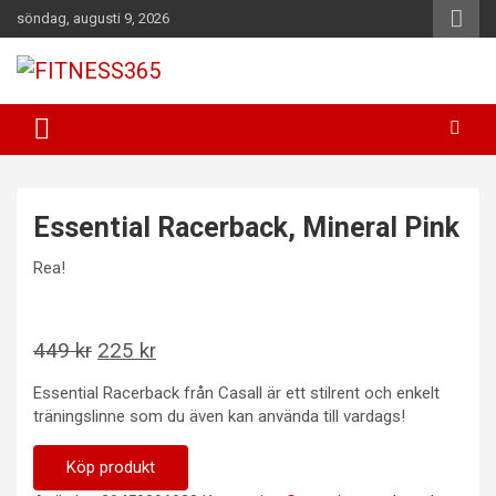
Hoppa
söndag, augusti 9, 2026
till
innehåll
Fitness Varje Dag
FITNESS365
Essential Racerback, Mineral Pink
Rea!
Det
Det
449
kr
225
kr
ursprungliga
nuvarande
Essential Racerback från Casall är ett stilrent och enkelt
priset
priset
träningslinne som du även kan använda till vardags!
var:
är:
449 kr.
225 kr.
Köp produkt