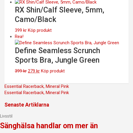
RX Shin/Calf Sleeve, 5mm,
Camo/Black
399
kr
Köp produkt
Rea!
Define Seamless Scrunch
Sports Bra, Jungle Green
Det
Det
399
kr
279
kr
Köp produkt
ursprungliga
nuvarande
priset
priset
Inläggsnavigering
Essential Racerback, Mineral Pink
var:
är:
Essential Racerback, Mineral Pink
399 kr.
279 kr.
Senaste Artiklarna
Livsstil
Sänghälsa handlar om mer än