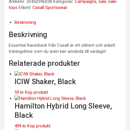
Artikelnr:
20450396038
Kategorier:
Campaigns
,
sale
,
sale-
tops
Etikett:
Casall Sportswear
Beskrivning
Beskrivning
Essential Racerback från Casall är ett stilrent och enkelt
träningslinne som du även kan använda till vardags!
Relaterade produkter
ICIW Shaker, Black
59
kr
Köp produkt
Hamilton Hybrid Long Sleeve,
Black
499
kr
Köp produkt