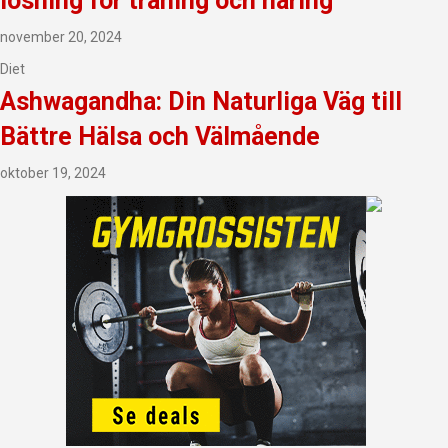
lösning för träning och näring
november 20, 2024
Diet
Ashwagandha: Din Naturliga Väg till
Bättre Hälsa och Välmående
oktober 19, 2024