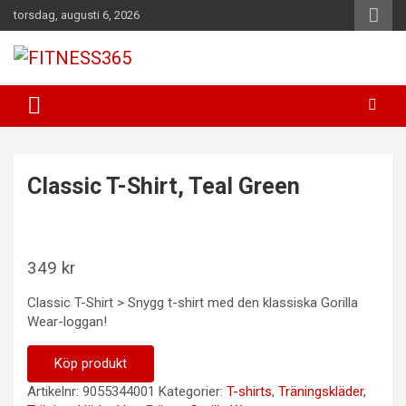
Hoppa
torsdag, augusti 6, 2026
till
innehåll
Fitness Varje Dag
FITNESS365
Classic T-Shirt, Teal Green
349
kr
Classic T-Shirt > Snygg t-shirt med den klassiska Gorilla
Wear-loggan!
Köp produkt
Artikelnr:
9055344001
Kategorier:
T-shirts
,
Träningskläder
,