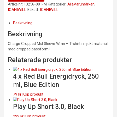
Artikelnr:
13256-001-M
Kategorier:
AllaVarumärken
,
ICANIWILL
Etikett:
ICANIWILL
Beskrivning
Beskrivning
Charge Cropped Mid Sleeve Wmn – T-shirt i mjukt material
med croppad passform!
Relaterade produkter
4 x Red Bull Energidryck, 250
ml, Blue Edition
79
kr
Köp produkt
Play Up Short 3.0, Black
299
kr
Köp produkt