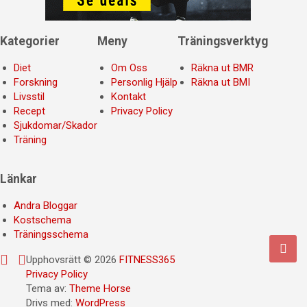
Kategorier
Meny
Träningsverktyg
Diet
Om Oss
Räkna ut BMR
Forskning
Personlig Hjälp
Räkna ut BMI
Livsstil
Kontakt
Recept
Privacy Policy
Sjukdomar/Skador
Träning
Länkar
Andra Bloggar
Kostschema
Träningsschema
Upphovsrätt © 2026
FITNESS365
Privacy Policy
Tema av:
Theme Horse
Drivs med:
WordPress