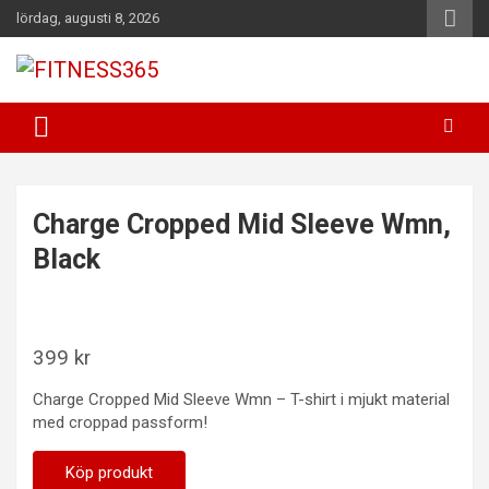
Hoppa
lördag, augusti 8, 2026
till
innehåll
Fitness Varje Dag
FITNESS365
Charge Cropped Mid Sleeve Wmn,
Black
399
kr
Charge Cropped Mid Sleeve Wmn – T-shirt i mjukt material
med croppad passform!
Köp produkt