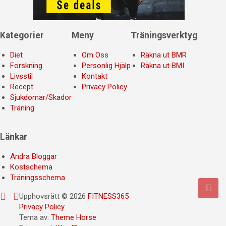
Kategorier
Meny
Träningsverktyg
Diet
Om Oss
Räkna ut BMR
Forskning
Personlig Hjälp
Räkna ut BMI
Livsstil
Kontakt
Recept
Privacy Policy
Sjukdomar/Skador
Träning
Länkar
Andra Bloggar
Kostschema
Träningsschema
Upphovsrätt © 2026
FITNESS365
Privacy Policy
Tema av:
Theme Horse