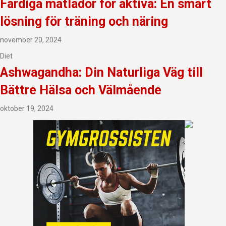
Färdiga matlådor för aktiva: En smart
lösning för träning och näring
november 20, 2024
Diet
Ashwagandha: Din Naturliga Väg till
Bättre Hälsa och Välmående
oktober 19, 2024