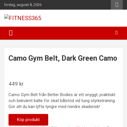
Hoppa
lördag, augusti 8, 2026
till
innehåll
Fitness Varje Dag
FITNESS365
Camo Gym Belt, Dark Green Camo
449
kr
Camo Gym Belt från Better Bodies är ett snyggt, praktiskt
och bekvämt bälte för ökat bålstöd vid tung styrketräning.
Gör att du kan lyfta tyngre med mindre skaderisk!
Köp produkt