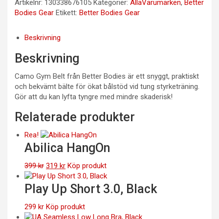
Artikelnr:
130338676105
Kategorier:
AllaVarumärken
,
Better
Bodies Gear
Etikett:
Better Bodies Gear
Beskrivning
Beskrivning
Camo Gym Belt från Better Bodies är ett snyggt, praktiskt
och bekvämt bälte för ökat bålstöd vid tung styrketräning.
Gör att du kan lyfta tyngre med mindre skaderisk!
Relaterade produkter
Rea!
Abilica HangOn
Det
Det
399
kr
319
kr
Köp produkt
ursprungliga
nuvarande
priset
priset
Play Up Short 3.0, Black
var:
är:
399 kr.
319 kr.
299
kr
Köp produkt