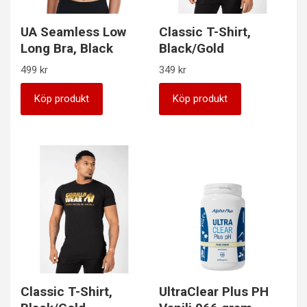
UA Seamless Low
Classic T-Shirt,
Long Bra, Black
Black/Gold
499
kr
349
kr
Köp produkt
Köp produkt
Classic T-Shirt,
UltraClear Plus PH