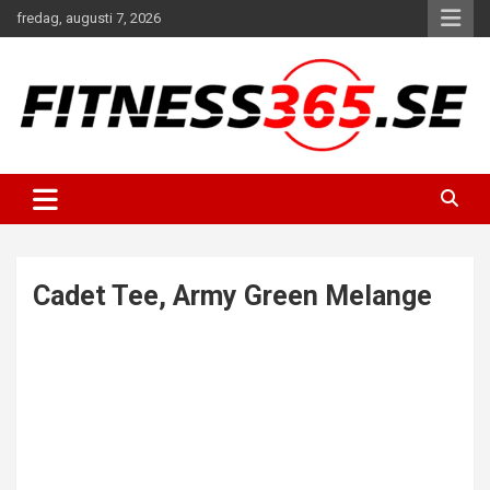
Hoppa
fredag, augusti 7, 2026
till
innehåll
Fitness Varje Dag
FITNESS365
Cadet Tee, Army Green Melange