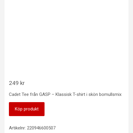
249
kr
Cadet Tee från GASP – Klassisk T-shirt i skön bomullsmix
Köp produkt
Artikelnr:
220946600507