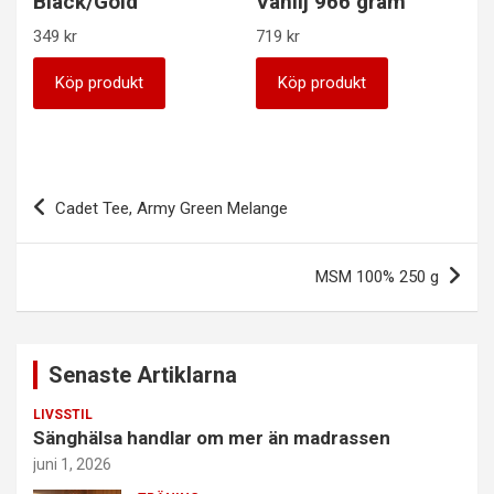
Black/Gold
Vanilj 966 gram
349
kr
719
kr
Köp produkt
Köp produkt
Inläggsnavigering
Cadet Tee, Army Green Melange
MSM 100% 250 g
Senaste Artiklarna
LIVSSTIL
Sänghälsa handlar om mer än madrassen
juni 1, 2026