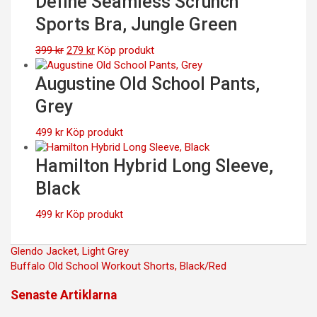
Define Seamless Scrunch
399 kr.
279 kr.
Sports Bra, Jungle Green
Det
Det
399
kr
279
kr
Köp produkt
ursprungliga
nuvarande
priset
priset
Augustine Old School Pants,
var:
är:
Grey
399 kr.
279 kr.
499
kr
Köp produkt
Hamilton Hybrid Long Sleeve,
Black
499
kr
Köp produkt
Inläggsnavigering
Glendo Jacket, Light Grey
Buffalo Old School Workout Shorts, Black/Red
Senaste Artiklarna