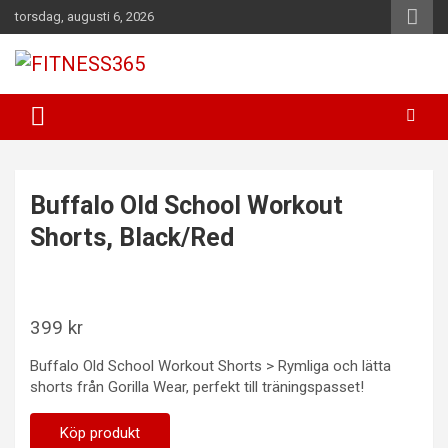
Hoppa
torsdag, augusti 6, 2026
till
innehåll
Fitness Varje Dag
FITNESS365
Buffalo Old School Workout
Shorts, Black/Red
399
kr
Buffalo Old School Workout Shorts > Rymliga och lätta
shorts från Gorilla Wear, perfekt till träningspasset!
Köp produkt