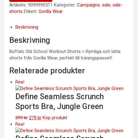
Artikelnr:
9099990511
Kategorier:
Campaigns
,
sale
,
sale-
shorts
Etikett:
Gorilla Wear
Beskrivning
Beskrivning
Buffalo Old School Workout Shorts > Rymliga och lätta
shorts från Gorilla Wear, perfekt till träningspasset!
Relaterade produkter
Rea!
Define Seamless Scrunch
Sports Bra, Jungle Green
Det
Det
399
kr
279
kr
Köp produkt
ursprungliga
nuvarande
Rea!
priset
priset
var:
är: