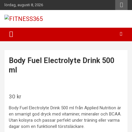
Hoppa
lördag, augusti 8, 2026
till
innehåll
Fitness Varje Dag
FITNESS365
Body Fuel Electrolyte Drink 500
ml
30
kr
Body Fuel Electrolyte Drink 500 ml från Applied Nutrition är
en smarrigt god dryck med vitaminer, mineraler och BCAA.
Utan kolsyra och passar perfekt under träning eller varma
dagar som en funktionell törstsläckare.