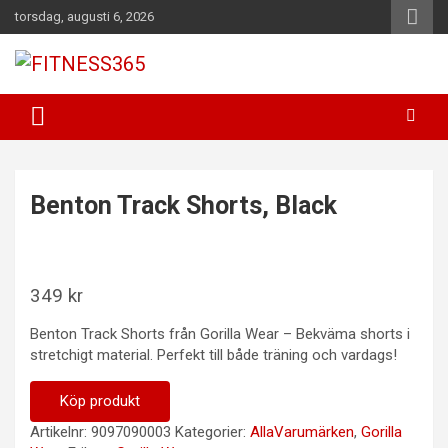
Hoppa
torsdag, augusti 6, 2026
till
innehåll
Fitness Varje Dag
FITNESS365
Benton Track Shorts, Black
349
kr
Benton Track Shorts från Gorilla Wear – Bekväma shorts i
stretchigt material. Perfekt till både träning och vardags!
Köp produkt
Artikelnr:
9097090003
Kategorier:
AllaVarumärken
,
Gorilla