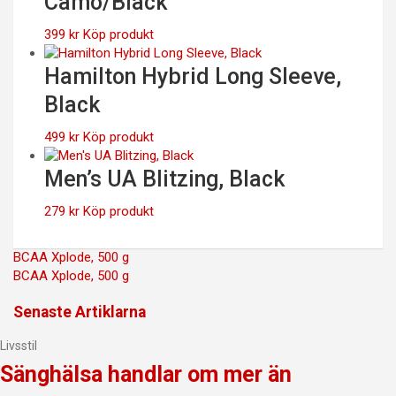
Camo/Black
399
kr
Köp produkt
Hamilton Hybrid Long Sleeve,
Black
499
kr
Köp produkt
Men’s UA Blitzing, Black
279
kr
Köp produkt
Inläggsnavigering
BCAA Xplode, 500 g
BCAA Xplode, 500 g
Senaste Artiklarna
Livsstil
Sänghälsa handlar om mer än