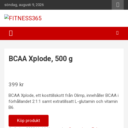
Hoppa
söndag, augusti 9, 2026
till
innehåll
Fitness Varje Dag
FITNESS365
BCAA Xplode, 500 g
399
kr
BCAA Xplode, ett kosttillskott från Olimp, innehåller BCAA i
förhållandet 2:1:1 samt extratillsatt L-glutamin och vitamin
B6.
Köp produkt