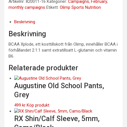
Artikelnr:
820011-16
Kategorier:
Campaigns
,
February
,
monthly campaigns
Etikett:
Olimp Sports Nutrition
Beskrivning
Beskrivning
BCAA Xplode, ett kosttillskott från Olimp, innehåller BCAA i
förhållandet 2:1:1 samt extratillsatt L-glutamin och vitamin
B6.
Relaterade produkter
Augustine Old School Pants,
Grey
499
kr
Köp produkt
RX Shin/Calf Sleeve, 5mm,