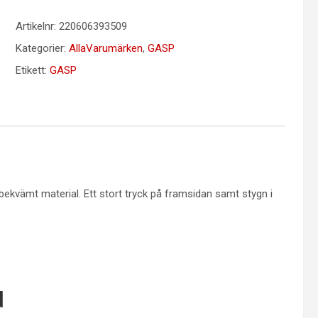
Artikelnr:
220606393509
Kategorier:
AllaVarumärken
,
GASP
Etikett:
GASP
 bekvämt material. Ett stort tryck på framsidan samt stygn i
d