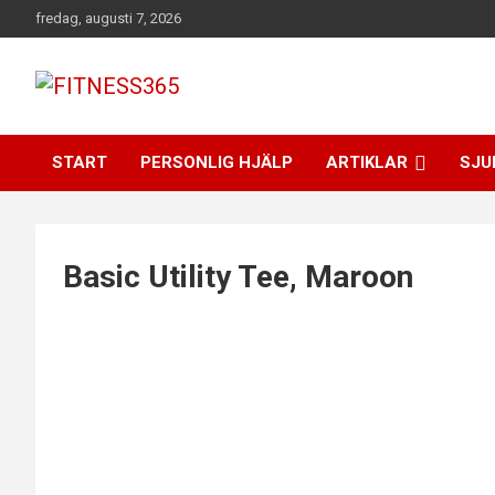
Hoppa
fredag, augusti 7, 2026
till
innehåll
Fitness Varje Dag
FITNESS365
START
PERSONLIG HJÄLP
ARTIKLAR
SJU
Basic Utility Tee, Maroon