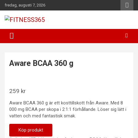
Hoppa
fredag, augusti 7, 2026
till
innehåll
Fitness Varje Dag
FITNESS365
Aware BCAA 360 g
259
kr
Aware BCAA 360 g är ett kosttillskott från Aware. Med 8
000 mg BCAA per skopa i 2:1:1 förhållande. Löser sig lätt i
vatten och med fantastisk smak.
Köp produkt