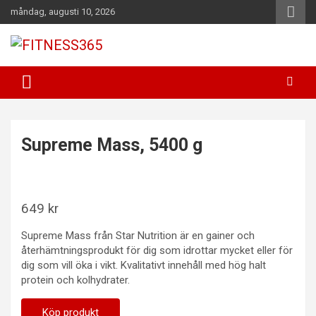
Hoppa
måndag, augusti 10, 2026
till
innehåll
Fitness Varje Dag
FITNESS365
Supreme Mass, 5400 g
649
kr
Supreme Mass från Star Nutrition är en gainer och
återhämtningsprodukt för dig som idrottar mycket eller för
dig som vill öka i vikt. Kvalitativt innehåll med hög halt
protein och kolhydrater.
Köp produkt