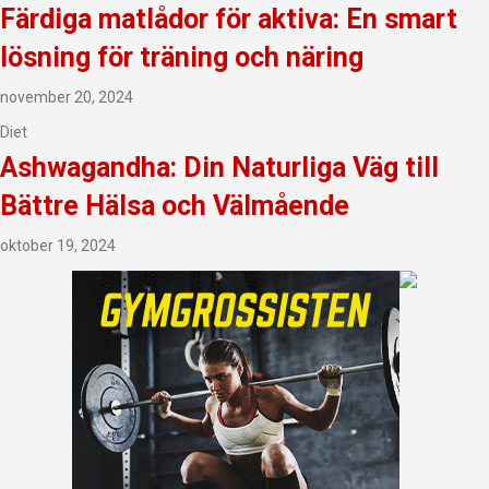
Färdiga matlådor för aktiva: En smart
lösning för träning och näring
november 20, 2024
Diet
Ashwagandha: Din Naturliga Väg till
Bättre Hälsa och Välmående
oktober 19, 2024