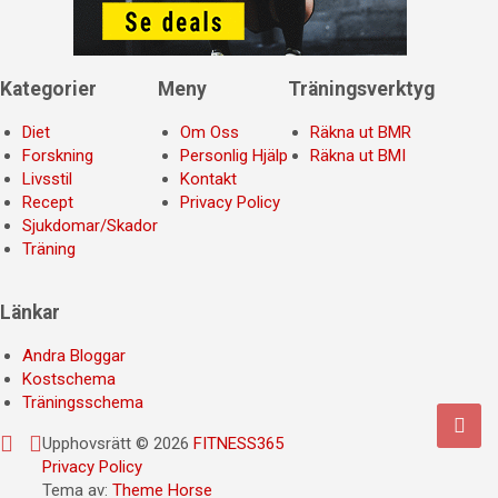
Kategorier
Meny
Träningsverktyg
Diet
Om Oss
Räkna ut BMR
Forskning
Personlig Hjälp
Räkna ut BMI
Livsstil
Kontakt
Recept
Privacy Policy
Sjukdomar/Skador
Träning
Länkar
Andra Bloggar
Kostschema
Träningsschema
Upphovsrätt © 2026
FITNESS365
Privacy Policy
Tema av:
Theme Horse