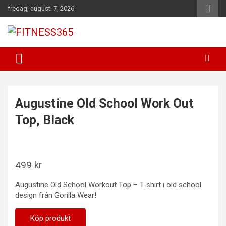
Hoppa
fredag, augusti 7, 2026
till
innehåll
Fitness Varje Dag
FITNESS365
Augustine Old School Work Out
Top, Black
499
kr
Augustine Old School Workout Top – T-shirt i old school
design från Gorilla Wear!
Köp produkt