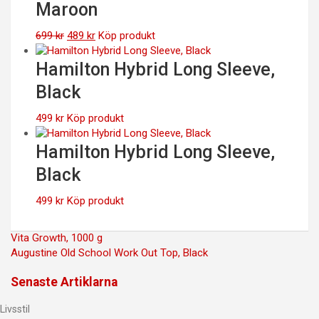
Maroon
399 kr.
279 kr.
Det
Det
699
kr
489
kr
Köp produkt
ursprungliga
nuvarande
priset
priset
Hamilton Hybrid Long Sleeve,
var:
är:
Black
699 kr.
489 kr.
499
kr
Köp produkt
Hamilton Hybrid Long Sleeve,
Black
499
kr
Köp produkt
Inläggsnavigering
Vita Growth, 1000 g
Augustine Old School Work Out Top, Black
Senaste Artiklarna
Livsstil