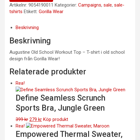
Artikelnr:
9054190011
Kategorier:
Campaigns
,
sale
,
sale-
tshirts
Etikett:
Gorilla Wear
Beskrivning
Beskrivning
Augustine Old School Workout Top – T-shirt i old school
design från Gorilla Wear!
Relaterade produkter
Rea!
Define Seamless Scrunch
Sports Bra, Jungle Green
Det
Det
399
kr
279
kr
Köp produkt
ursprungliga
nuvarande
Rea!
priset
priset
Empowered Thermal Sweater,
var:
är: