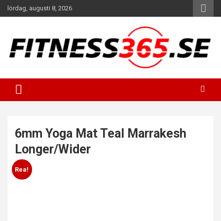
Hoppa
lördag, augusti 8, 2026
till
innehåll
Fitness Varje Dag
FITNESS365
6mm Yoga Mat Teal Marrakesh
Longer/Wider
Rea!