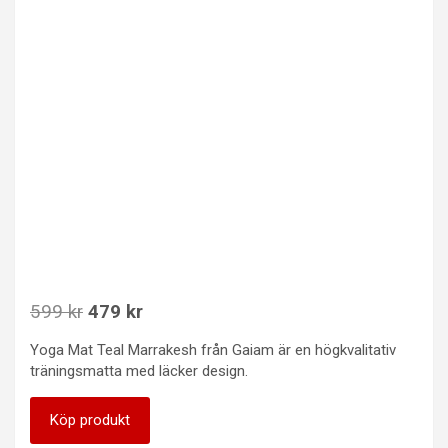
Det
Det
599
kr
479
kr
ursprungliga
nuvarande
Yoga Mat Teal Marrakesh från Gaiam är en högkvalitativ
priset
priset
träningsmatta med läcker design.
var:
är:
599 kr.
479 kr.
Köp produkt