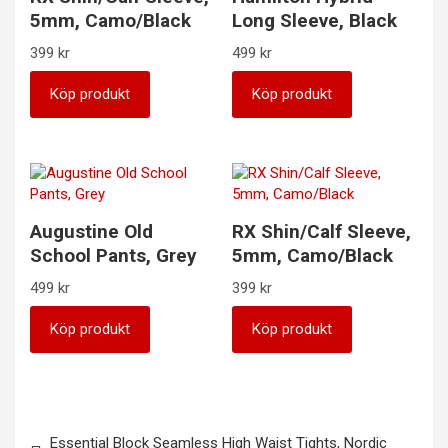
5mm, Camo/Black
Long Sleeve, Black
399
kr
499
kr
Köp produkt
Köp produkt
Augustine Old
RX Shin/Calf Sleeve,
School Pants, Grey
5mm, Camo/Black
499
kr
399
kr
Köp produkt
Köp produkt
Inläggsnavigering
Essential Block Seamless High Waist Tights, Nordic