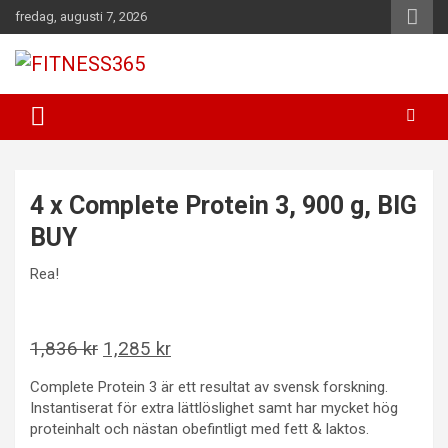
Hoppa
fredag, augusti 7, 2026
till
innehåll
Fitness Varje Dag
FITNESS365
4 x Complete Protein 3, 900 g, BIG
BUY
Rea!
Det
Det
1,836
kr
1,285
kr
ursprungliga
nuvarande
Complete Protein 3 är ett resultat av svensk forskning.
priset
priset
Instantiserat för extra lättlöslighet samt har mycket hög
var:
är:
proteinhalt och nästan obefintligt med fett & laktos.