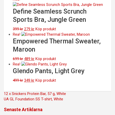
Define Seamless Scrunch
Sports Bra, Jungle Green
Det
Det
399
kr
279
kr
Köp produkt
ursprungliga
nuvarande
Rea!
priset
priset
Empowered Thermal Sweater,
var:
är:
Maroon
399 kr.
279 kr.
Det
Det
699
kr
489
kr
Köp produkt
ursprungliga
nuvarande
Rea!
priset
priset
Glendo Pants, Light Grey
var:
är:
699 kr.
Det
489 kr.
Det
499
kr
349
kr
Köp produkt
ursprungliga
nuvarande
priset
priset
Inläggsnavigering
12 x Snickers Protein Bar, 57 g, White
var:
är:
UA GL Foundation SS T-shirt, White
499 kr.
349 kr.
Senaste Artiklarna