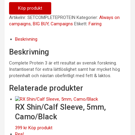
1,836 kr.
1,285 kr.
Köp produkt
Artikelnr:
SETCOMPLETEPROTEIN
Kategorier:
Always on
campaigns
,
BIG BUY
,
Campaigns
Etikett:
Fairing
Beskrivning
Beskrivning
Complete Protein 3 är ett resultat av svensk forskning.
Instantiserat för extra lättlöslighet samt har mycket hög
proteinhalt och nästan obefintligt med fett & laktos.
Relaterade produkter
RX Shin/Calf Sleeve, 5mm,
Camo/Black
399
kr
Köp produkt
Rea!