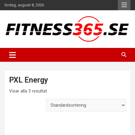
Hoppa
lördag, augusti 8, 2026
till
innehåll
Fitness Varje Dag
FITNESS365
PXL Energy
Visar alla 3 resultat