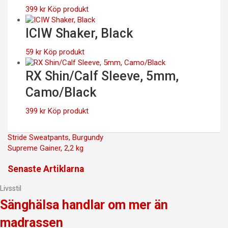
399
kr
Köp produkt
ICIW Shaker, Black
59
kr
Köp produkt
RX Shin/Calf Sleeve, 5mm,
Camo/Black
399
kr
Köp produkt
Inläggsnavigering
Stride Sweatpants, Burgundy
Supreme Gainer, 2,2 kg
Senaste Artiklarna
Livsstil
Sänghälsa handlar om mer än
madrassen