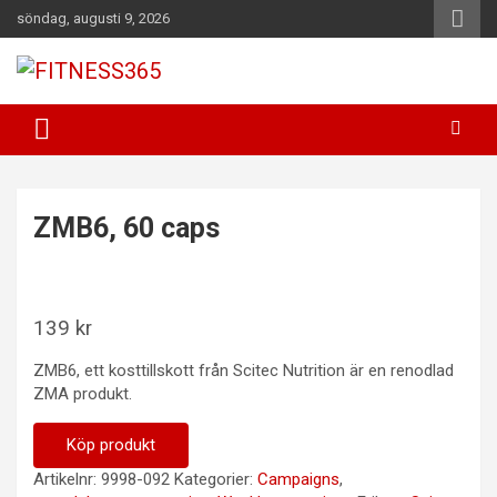
Hoppa
söndag, augusti 9, 2026
till
innehåll
Fitness Varje Dag
FITNESS365
ZMB6, 60 caps
139
kr
ZMB6, ett kosttillskott från Scitec Nutrition är en renodlad
ZMA produkt.
Köp produkt
Artikelnr:
9998-092
Kategorier:
Campaigns
,