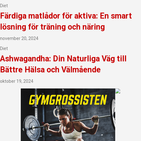
Diet
Färdiga matlådor för aktiva: En smart
lösning för träning och näring
november 20, 2024
Diet
Ashwagandha: Din Naturliga Väg till
Bättre Hälsa och Välmående
oktober 19, 2024