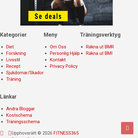
Kategorier
Meny
Träningsverktyg
Diet
Om Oss
Räkna ut BMR
Forskning
Personlig Hjälp
Räkna ut BMI
Livsstil
Kontakt
Recept
Privacy Policy
Sjukdomar/Skador
Träning
Länkar
Andra Bloggar
Kostschema
Träningsschema
Upphovsrätt © 2026
FITNESS365