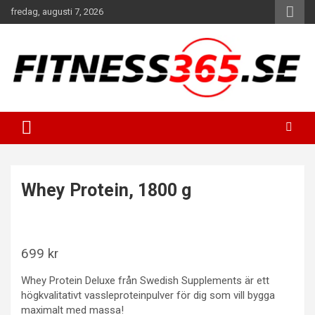
Hoppa
fredag, augusti 7, 2026
till
innehåll
Fitness Varje Dag
FITNESS365
Whey Protein, 1800 g
699
kr
Whey Protein Deluxe från Swedish Supplements är ett
högkvalitativt vassleproteinpulver för dig som vill bygga
maximalt med massa!