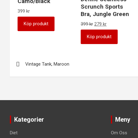
Camo/Black
Scrunch Sports
399
kr
Bra, Jungle Green
Det
Det
Köp produkt
399
kr
279
kr
ursprungliga
nuvarande
priset
priset
Köp produkt
var:
är:
399 kr.
279 kr.
Inläggsnavigering
Vintage Tank, Maroon
Kategorier
Meny
Diet
Om Oss