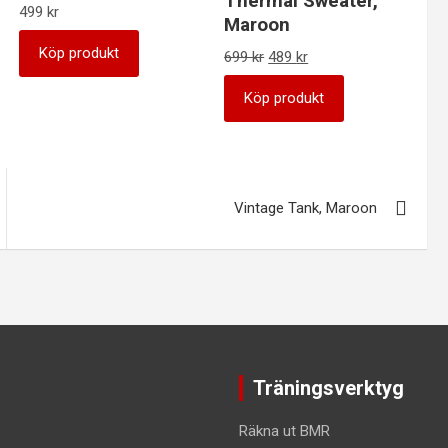
Thermal Sweater,
499
kr
Maroon
Köp produkt
Det
Det
699
kr
489
kr
ursprungliga
nuvarande
priset
priset
Köp produkt
var:
är:
699 kr.
489 kr.
Vintage Tank, Maroon
Träningsverktyg
Räkna ut BMR