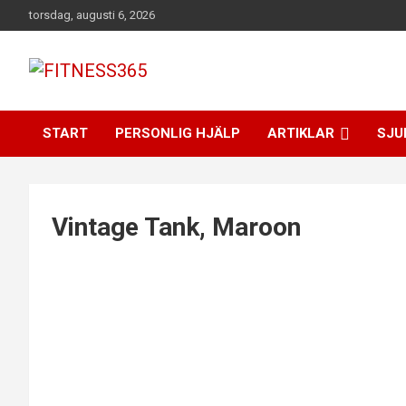
Hoppa
torsdag, augusti 6, 2026
till
innehåll
Fitness Varje Dag
FITNESS365
START
PERSONLIG HJÄLP
ARTIKLAR
SJU
Vintage Tank, Maroon