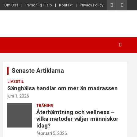
Om Oss
Personlig Hjälp
Kontakt
Privacy Policy
Senaste Artiklarna
LIVSSTIL
Sänghälsa handlar om mer än madrassen
juni 1, 2026
TRÄNING
Återhämtning och wellness –
vilka metoder väljer människor
idag?
februari 5, 2026