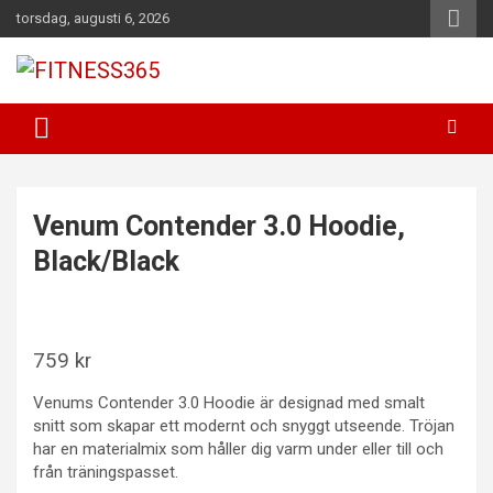
Hoppa
torsdag, augusti 6, 2026
till
innehåll
Fitness Varje Dag
FITNESS365
Venum Contender 3.0 Hoodie,
Black/Black
759
kr
Venums Contender 3.0 Hoodie är designad med smalt
snitt som skapar ett modernt och snyggt utseende. Tröjan
har en materialmix som håller dig varm under eller till och
från träningspasset.