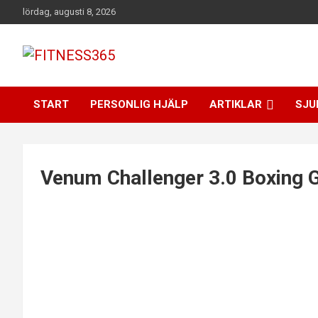
Hoppa
lördag, augusti 8, 2026
till
innehåll
Fitness Varje Dag
FITNESS365
START
PERSONLIG HJÄLP
ARTIKLAR
SJU
Venum Challenger 3.0 Boxing G