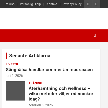
Om Oss
Personlig Hjälp
Kontakt
Privacy Policy
Senaste Artiklarna
LIVSSTIL
Sänghälsa handlar om mer än madrassen
juni 1, 2026
TRÄNING
Återhämtning och wellness –
vilka metoder väljer människor
idag?
februari 5, 2026