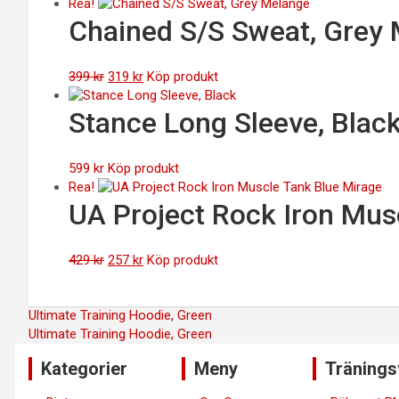
ursprungliga
nuvarande
Rea!
priset
priset
Chained S/S Sweat, Grey
var:
är:
429 kr.
257 kr.
Det
Det
399
kr
319
kr
Köp produkt
ursprungliga
nuvarande
priset
priset
Stance Long Sleeve, Blac
var:
är:
399 kr.
319 kr.
599
kr
Köp produkt
Rea!
UA Project Rock Iron Mus
Det
Det
429
kr
257
kr
Köp produkt
ursprungliga
nuvarande
priset
priset
Inläggsnavigering
Ultimate Training Hoodie, Green
var:
är:
Ultimate Training Hoodie, Green
429 kr.
257 kr.
Kategorier
Meny
Tränings