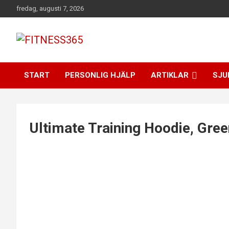
Hoppa
fredag, augusti 7, 2026
till
innehåll
Fitness Varje Dag
FITNESS365
START
PERSONLIG HJÄLP
ARTIKLAR
SJU
Ultimate Training Hoodie, Gree