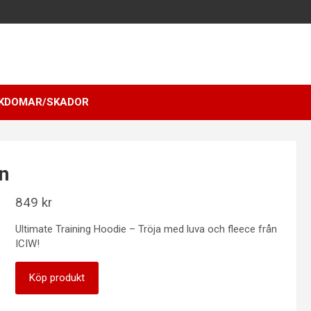
KDOMAR/SKADOR
n
849
kr
Ultimate Training Hoodie – Tröja med luva och fleece från
ICIW!
Köp produkt