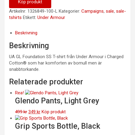
Köp produkt
Artikelnr:
1326849-100-L
Kategorier:
Campaigns
,
sale
,
sale-
tshirts
Etikett:
Under Armour
Beskrivning
Beskrivning
UA GL Foundation SS T-shirt från Under Armour i Charged
Cotton® som har komforten av bomull men är
snabbtorkande.
Relaterade produkter
Rea!
Glendo Pants, Light Grey
Det
Det
499
kr
349
kr
Köp produkt
ursprungliga
nuvarande
priset
priset
Grip Sports Bottle, Black
var:
är: