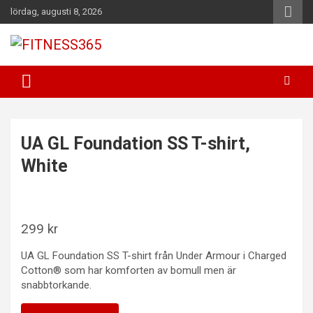
Hoppa
lördag, augusti 8, 2026
till
innehåll
Fitness Varje Dag
FITNESS365
UA GL Foundation SS T-shirt,
White
299
kr
UA GL Foundation SS T-shirt från Under Armour i Charged
Cotton® som har komforten av bomull men är
snabbtorkande.