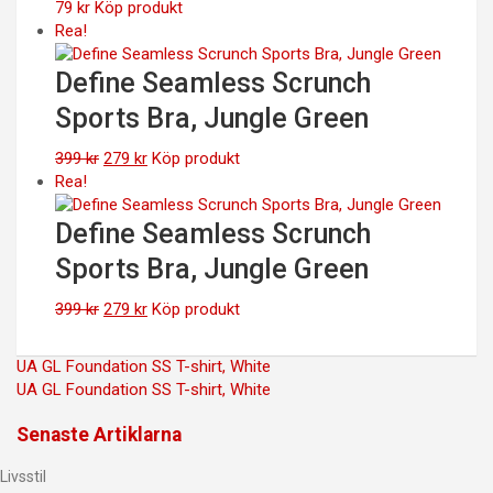
499 kr.
349 kr.
79
kr
Köp produkt
Rea!
Define Seamless Scrunch
Sports Bra, Jungle Green
Det
Det
399
kr
279
kr
Köp produkt
ursprungliga
nuvarande
Rea!
priset
priset
var:
är:
Define Seamless Scrunch
399 kr.
279 kr.
Sports Bra, Jungle Green
Det
Det
399
kr
279
kr
Köp produkt
ursprungliga
nuvarande
priset
priset
Inläggsnavigering
UA GL Foundation SS T-shirt, White
var:
är:
UA GL Foundation SS T-shirt, White
399 kr.
279 kr.
Senaste Artiklarna
Livsstil