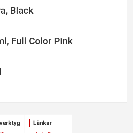
a, Black
l, Full Color Pink
d
verktyg
Länkar