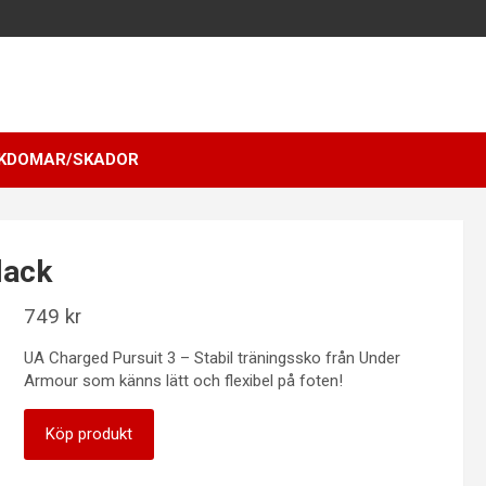
KDOMAR/SKADOR
lack
749
kr
UA Charged Pursuit 3 – Stabil träningssko från Under
Armour som känns lätt och flexibel på foten!
Köp produkt