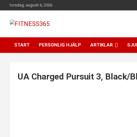
Hoppa
torsdag, augusti 6, 2026
till
innehåll
Fitness Varje Dag
FITNESS365
START
PERSONLIG HJÄLP
ARTIKLAR
SJU
UA Charged Pursuit 3, Black/B