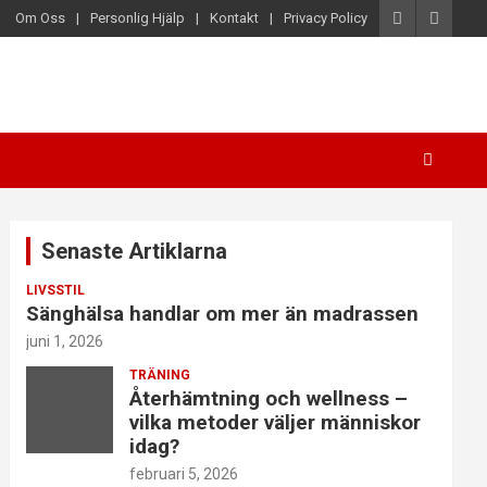
Om Oss
Personlig Hjälp
Kontakt
Privacy Policy
Senaste Artiklarna
LIVSSTIL
Sänghälsa handlar om mer än madrassen
juni 1, 2026
TRÄNING
Återhämtning och wellness –
vilka metoder väljer människor
idag?
februari 5, 2026