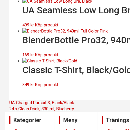
UA Seamless Low Long Br
499
kr
Köp produkt
BlenderBottle Pro32, 940m
169
kr
Köp produkt
Classic T-Shirt, Black/Gol
349
kr
Köp produkt
Inläggsnavigering
UA Charged Pursuit 3, Black/Black
24 x Clean Drink, 330 ml, Blueberry
Kategorier
Meny
Tränings