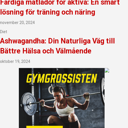
Färdiga matlådor för aktiva: En smart
lösning för träning och näring
november 20, 2024
Diet
Ashwagandha: Din Naturliga Väg till
Bättre Hälsa och Välmående
oktober 19, 2024