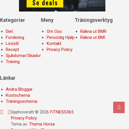
Kategorier
Meny
Träningsverktyg
Diet
Om Oss
Räkna ut BMR
Forskning
Personlig Hjälp
Räkna ut BMI
Livsstil
Kontakt
Recept
Privacy Policy
Sjukdomar/Skador
Träning
Länkar
Andra Bloggar
Kostschema
Träningsschema
Upphovsrätt © 2026
FITNESS365
Privacy Policy
Tema av:
Theme Horse