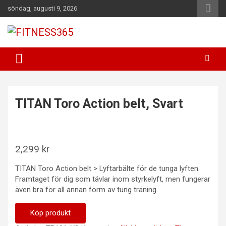
Hoppa
söndag, augusti 9, 2026
till
innehåll
Fitness Varje Dag
FITNESS365
TITAN Toro Action belt, Svart
2,299
kr
TITAN Toro Action belt > Lyftarbälte för de tunga lyften.
Framtaget för dig som tävlar inom styrkelyft, men fungerar
även bra för all annan form av tung träning.
Köp produkt