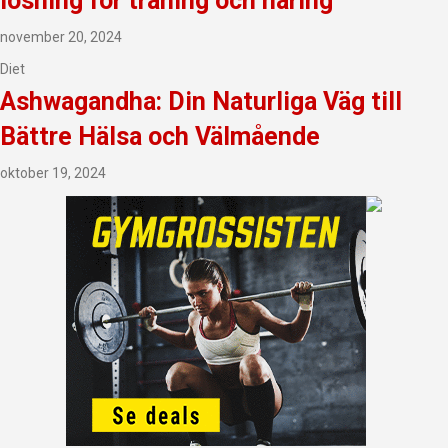
lösning för träning och näring
november 20, 2024
Diet
Ashwagandha: Din Naturliga Väg till
Bättre Hälsa och Välmående
oktober 19, 2024