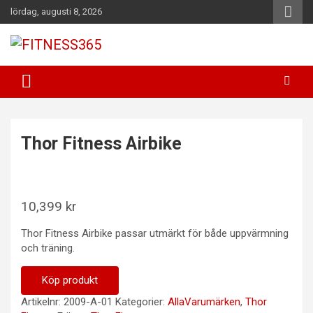
Hoppa
lördag, augusti 8, 2026
till
innehåll
Fitness Varje Dag
FITNESS365
Thor Fitness Airbike
10,399
kr
Thor Fitness Airbike passar utmärkt för både uppvärmning
och träning.
Köp produkt
Artikelnr:
2009-A-01
Kategorier:
AllaVarumärken
,
Thor