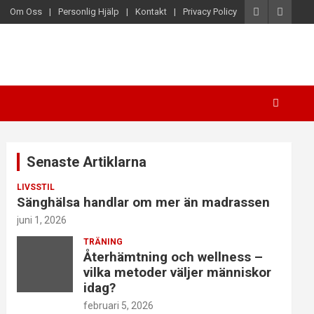
Om Oss
Personlig Hjälp
Kontakt
Privacy Policy
Senaste Artiklarna
LIVSSTIL
Sänghälsa handlar om mer än madrassen
juni 1, 2026
TRÄNING
Återhämtning och wellness –
vilka metoder väljer människor
idag?
februari 5, 2026