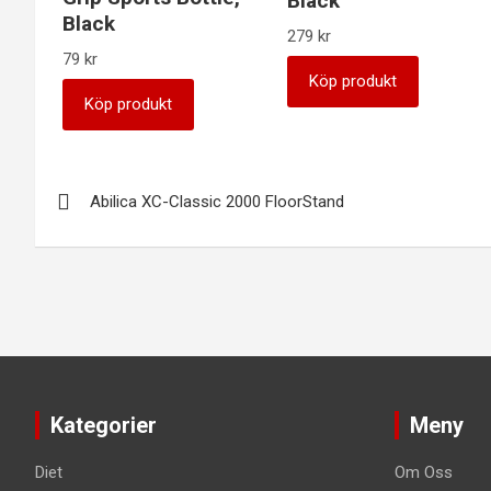
Black
Black
279
kr
79
kr
Köp produkt
Köp produkt
Inläggsnavigering
Abilica XC-Classic 2000 FloorStand
Kategorier
Meny
Diet
Om Oss