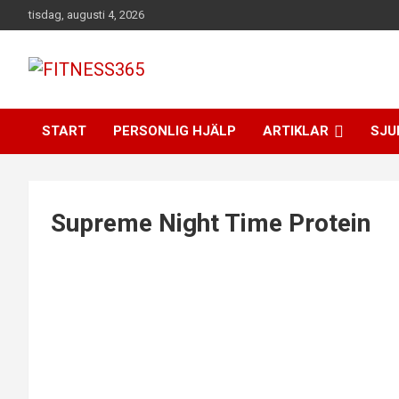
Hoppa
tisdag, augusti 4, 2026
till
innehåll
Fitness Varje Dag
FITNESS365
START
PERSONLIG HJÄLP
ARTIKLAR
SJU
Supreme Night Time Protein