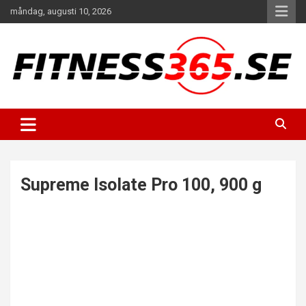
Hoppa
måndag, augusti 10, 2026
till
innehåll
Fitness Varje Dag
FITNESS365
Supreme Isolate Pro 100, 900 g