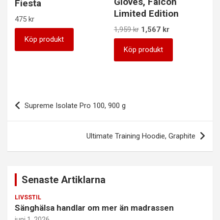
Gloves, Falcon
Fiesta
Limited Edition
475
kr
Det
Det
1,959
kr
1,567
kr
ursprungliga
nuvarande
Köp produkt
priset
priset
Köp produkt
var:
är:
1,959 kr.
1,567 kr.
Inläggsnavigering
Supreme Isolate Pro 100, 900 g
Ultimate Training Hoodie, Graphite
Senaste Artiklarna
LIVSSTIL
Sänghälsa handlar om mer än madrassen
juni 1, 2026