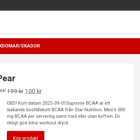
KDOMAR/SKADOR
Pear
ea!
Det
Det
199
kr
100
kr
ursprungliga
nuvarande
OBS! Kort datum 2023-09-01Supreme BCAA är ett
priset
priset
läskande kosttillskott BCAA från Star Nutrition. Med 6 000
var:
är:
mg BCAA per servering samt med eller utan koffein. En
riktigt god intra-workout dryck.
199 kr.
100 kr.
Köp produkt