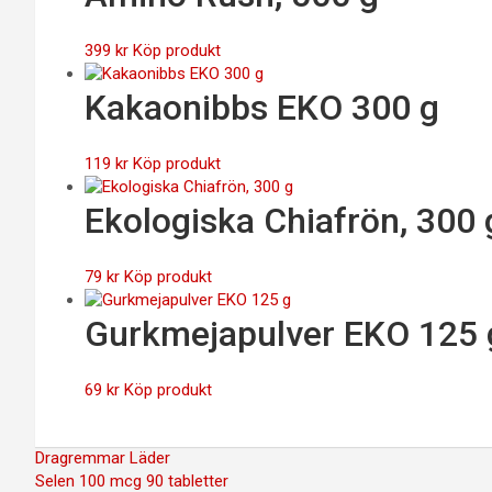
399
kr
Köp produkt
Kakaonibbs EKO 300 g
119
kr
Köp produkt
Ekologiska Chiafrön, 300 
79
kr
Köp produkt
Gurkmejapulver EKO 125 
69
kr
Köp produkt
Inläggsnavigering
Dragremmar Läder
Selen 100 mcg 90 tabletter