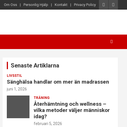
Om Oss
Personlig Hjälp
Kontakt
Privacy Policy
Senaste Artiklarna
LIVSSTIL
Sänghälsa handlar om mer än madrassen
juni 1, 2026
TRÄNING
Återhämtning och wellness –
vilka metoder väljer människor
idag?
februari 5, 2026