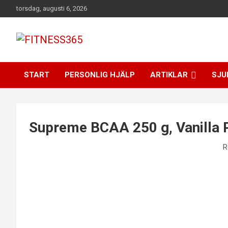
Hoppa
torsdag, augusti 6, 2026
till
innehåll
Fitness Varje Dag
FITNESS365
START
PERSONLIG HJÄLP
ARTIKLAR
SJU
Supreme BCAA 250 g, Vanilla 
R