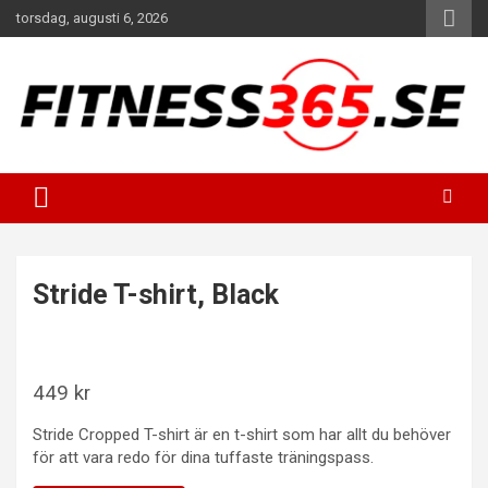
Hoppa
torsdag, augusti 6, 2026
till
innehåll
Fitness Varje Dag
FITNESS365
Stride T-shirt, Black
449
kr
Stride Cropped T-shirt är en t-shirt som har allt du behöver
för att vara redo för dina tuffaste träningspass.