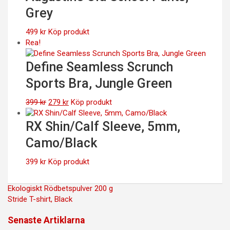
Grey
499
kr
Köp produkt
Rea!
Define Seamless Scrunch
Sports Bra, Jungle Green
Det
Det
399
kr
279
kr
Köp produkt
ursprungliga
nuvarande
priset
priset
RX Shin/Calf Sleeve, 5mm,
var:
är:
Camo/Black
399 kr.
279 kr.
399
kr
Köp produkt
Inläggsnavigering
Ekologiskt Rödbetspulver 200 g
Stride T-shirt, Black
Senaste Artiklarna