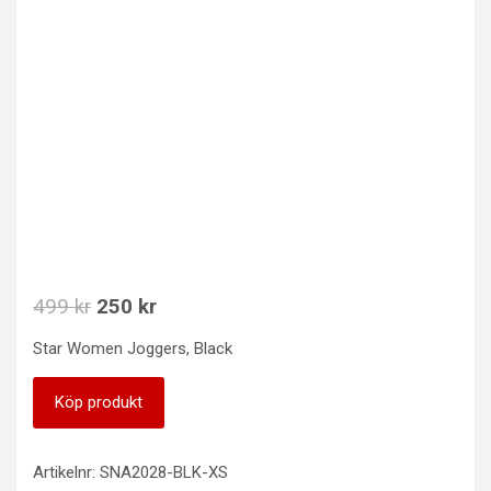
Det
Det
499
kr
250
kr
ursprungliga
nuvarande
Star Women Joggers, Black
priset
priset
var:
är:
Köp produkt
499 kr.
250 kr.
Artikelnr:
SNA2028-BLK-XS