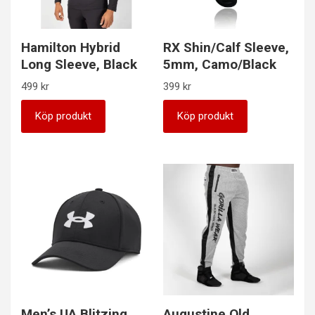
Hamilton Hybrid
RX Shin/Calf Sleeve,
Long Sleeve, Black
5mm, Camo/Black
499
kr
399
kr
Köp produkt
Köp produkt
Men’s UA Blitzing,
Augustine Old