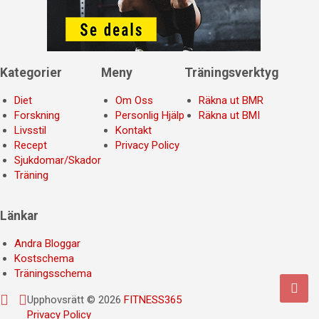
Kategorier
Meny
Träningsverktyg
Diet
Om Oss
Räkna ut BMR
Forskning
Personlig Hjälp
Räkna ut BMI
Livsstil
Kontakt
Recept
Privacy Policy
Sjukdomar/Skador
Träning
Länkar
Andra Bloggar
Kostschema
Träningsschema
Upphovsrätt © 2026
FITNESS365
Privacy Policy