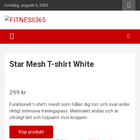
Hoppa
torsdag, augusti 6, 2026
till
innehåll
Fitness Varje Dag
FITNESS365
Star Mesh T-shirt White
299
kr
Funktionell t-shirt i mesh som håller dig torr och sval under
riktigt intensiva träningspass. Materialet andas och är
otroligt lätt och följsamt mot kroppen.
Köp produkt