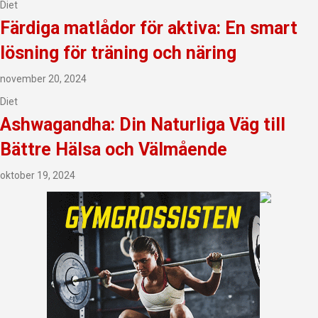
Diet
Färdiga matlådor för aktiva: En smart
lösning för träning och näring
november 20, 2024
Diet
Ashwagandha: Din Naturliga Väg till
Bättre Hälsa och Välmående
oktober 19, 2024