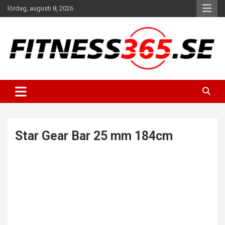
Hoppa
lördag, augusti 8, 2026
till
innehåll
Fitness Varje Dag
FITNESS365
Star Gear Bar 25 mm 184cm