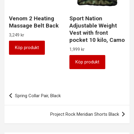
Venom 2 Heating
Sport Nation
Massage Belt Back
Adjustable Weight
Vest with front
3,249
kr
pocket 10 kilo, Camo
Köp produkt
1,999
kr
Köp produkt
Inläggsnavigering
Spring Collar Pair, Black
Project Rock Meridian Shorts Black