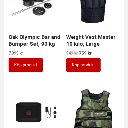
Oak Olympic Bar and
Weight Vest Master
Bumper Set, 90 kg
10 kilo, Large
Det
Det
7,999
kr
949
kr
759
kr
ursprungliga
nuvarande
priset
priset
Köp produkt
Köp produkt
var:
är:
949 kr.
759 kr.