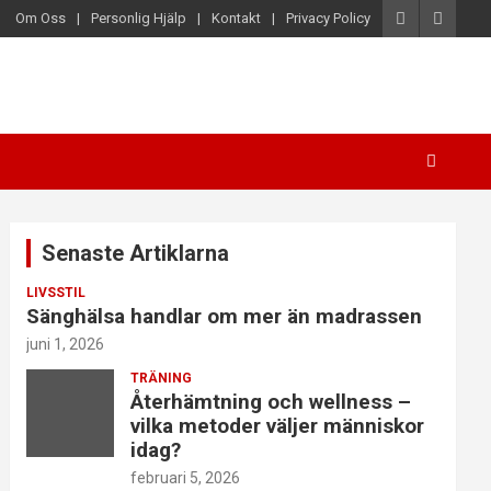
Om Oss
Personlig Hjälp
Kontakt
Privacy Policy
Senaste Artiklarna
LIVSSTIL
Sänghälsa handlar om mer än madrassen
juni 1, 2026
TRÄNING
Återhämtning och wellness –
vilka metoder väljer människor
idag?
februari 5, 2026