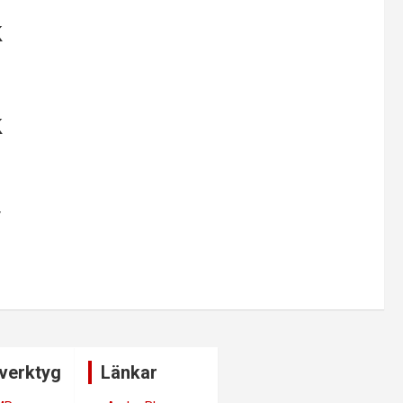
k
k
y
verktyg
Länkar