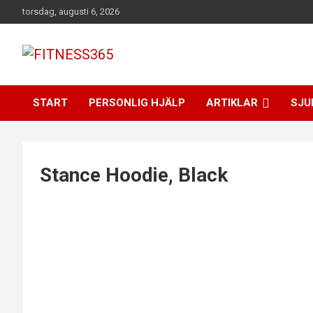
Hoppa
torsdag, augusti 6, 2026
till
innehåll
Fitness Varje Dag
FITNESS365
START
PERSONLIG HJÄLP
ARTIKLAR
SJU
Stance Hoodie, Black