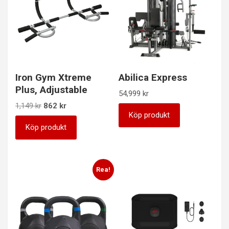
Iron Gym Xtreme
Abilica Express
Plus, Adjustable
54,999
kr
Det
Det
1,149
kr
862
kr
Köp produkt
ursprungliga
nuvarande
priset
priset
Köp produkt
var:
är:
1,149 kr.
862 kr.
Rea!