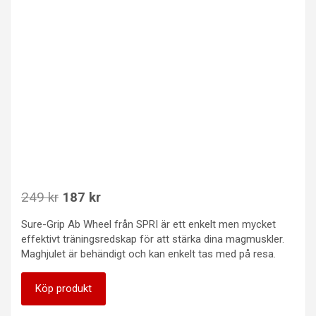
Det
Det
249
kr
187
kr
ursprungliga
nuvarande
Sure-Grip Ab Wheel från SPRI är ett enkelt men mycket
priset
priset
effektivt träningsredskap för att stärka dina magmuskler.
var:
är:
Maghjulet är behändigt och kan enkelt tas med på resa.
249 kr.
187 kr.
Köp produkt