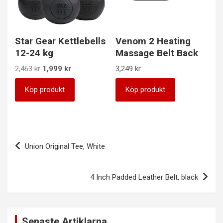
Star Gear Kettlebells
Venom 2 Heating
12-24 kg
Massage Belt Back
Det
Det
2,463
kr
1,999
kr
3,249
kr
ursprungliga
nuvarande
priset
priset
Köp produkt
Köp produkt
var:
är:
2,463 kr.
1,999 kr.
Inläggsnavigering
Union Original Tee, White
4 Inch Padded Leather Belt, black
Senaste Artiklarna