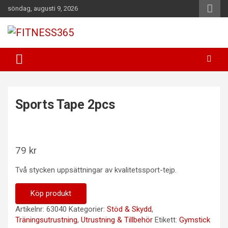
Hoppa
söndag, augusti 9, 2026
till
innehåll
Fitness Varje Dag
FITNESS365
Sports Tape 2pcs
79
kr
Två stycken uppsättningar av kvalitetssport-tejp.
Köp produkt
Artikelnr:
63040
Kategorier:
Stöd & Skydd
,
Träningsutrustning
,
Utrustning & Tillbehör
Etikett:
Gymstick