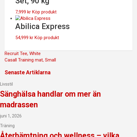
Set, 90 kg
7,999
kr
Köp produkt
Abilica Express
54,999
kr
Köp produkt
Inläggsnavigering
Recruit Tee, White
Casall Training mat, Small
Senaste Artiklarna
Livsstil
Sänghälsa handlar om mer än
madrassen
juni 1, 2026
Träning
Återhämtning och wellness – vilka