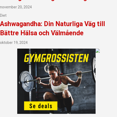
november 20, 2024
Diet
Ashwagandha: Din Naturliga Väg till
Bättre Hälsa och Välmående
oktober 19, 2024